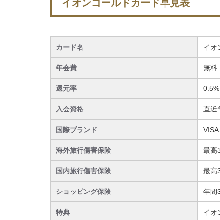
イオンゴールドカード早見表
カード名
イオ
年会費
無料
還元率
0.5%
入会資格
直近
国際ブランド
VISA
海外旅行傷害保険
最高3
国内旅行傷害保険
最高3
ショッピング保険
年間
特典
イオ