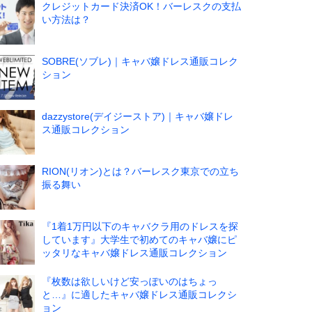
クレジットカード決済OK！バーレスクの支払
い方法は？
SOBRE(ソブレ)｜キャバ嬢ドレス通販コレク
ション
dazzystore(デイジーストア)｜キャバ嬢ドレ
ス通販コレクション
RION(リオン)とは？バーレスク東京での立ち
振る舞い
『1着1万円以下のキャバクラ用のドレスを探
しています』大学生で初めてのキャバ嬢にピ
ッタリなキャバ嬢ドレス通販コレクション
『枚数は欲しいけど安っぽいのはちょっ
と…』に適したキャバ嬢ドレス通販コレクシ
ョン