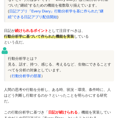
づいた“継続”するための機能を複数取り揃えています。
(
日記アプリ『Every Diary』行動分析学を基に作られた”継
続”できる日記アプリ配信開始
)
日記が
続けられるポイント
として注目すべきは、
行動分析学に基づいて作られた機能を実装
している
という点だ。
行動分析学とは？
見る、話す、持つ、感じる、考えるなど、生物にできることす
べてを分析の対象としています。
（
行動分析学の部屋
）
人間の思考や行動を分析し、ある時、状況・環境、条件時に、人
はどう判断し行動するのか？といったことを明らかにする研究
だ。
この行動分析学に基づき「
日記が続けられる
」機能を実装してい
るのがこの日記アプリ「Every Diary」ということになる。