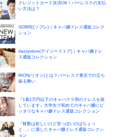
クレジットカード決済OK！バーレスクの支払
い方法は？
SOBRE(ソブレ)｜キャバ嬢ドレス通販コレク
ション
dazzystore(デイジーストア)｜キャバ嬢ドレ
ス通販コレクション
RION(リオン)とは？バーレスク東京での立ち
振る舞い
『1着1万円以下のキャバクラ用のドレスを探
しています』大学生で初めてのキャバ嬢にピ
ッタリなキャバ嬢ドレス通販コレクション
『枚数は欲しいけど安っぽいのはちょっ
と…』に適したキャバ嬢ドレス通販コレクシ
ョン